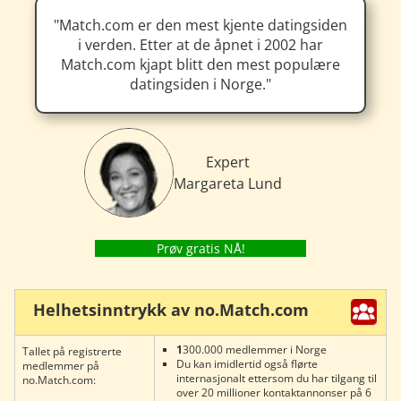
Match.com er den mest kjente datingsiden
i verden. Etter at de åpnet i 2002 har
Match.com kjapt blitt den mest populære
datingsiden i Norge.
Expert
Margareta Lund
Prøv gratis NÅ!
Helhetsinntrykk av no.Match.com
1
300.000 medlemmer i Norge
Tallet på registrerte
Du kan imidlertid også flørte
medlemmer på
internasjonalt ettersom du har tilgang til
no.Match.com:
over 20 millioner kontaktannonser på 6