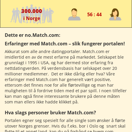
300.000
56 : 44
i Norge
Dette er no.Match.com:
Erfaringer med Match.com – slik fungerer portalen!
Akkurat som alle andre datingportaler. Match.com er
imidlertid en av de mest erfarne på markedet. Selskapet ble
grunnlagt i 1995 i USA, og har dermed stor erfaring fra
nettdatingverden. På verdensbasis har selskapet over 20
millioner medlemmer. Det er ikke dårlig eller hva? Våre
erfaringer med Match.com har generelt vært positive,
ettersom det finnes noe for alle flørtevillige og man har
muligheten til å fordrive tiden med et par spill. I noen tilfeller
kan man også finne interessante brukere på denne måten
som man ellers ikke hadde klikket på.
Hva slags personer bruker Match.com?
Portalen egner seg spesielt for alle single som ønsker å flørte
utover Norges grenser. Hvis du f.eks. bor i Oslo og snart skal
flytte til et annet land, kan du på forhånd se hvem som