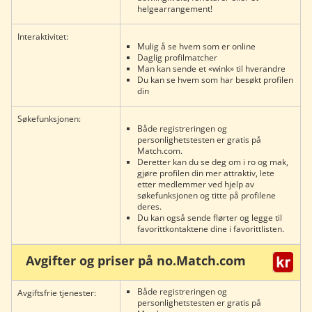
helgearrangement!
Interaktivitet:
Mulig å se hvem som er online
Daglig profilmatcher
Man kan sende et «wink» til hverandre
Du kan se hvem som har besøkt profilen
din
Søkefunksjonen:
Både registreringen og
personlighetstesten er gratis på
Match.com.
Deretter kan du se deg om i ro og mak,
gjøre profilen din mer attraktiv, lete
etter medlemmer ved hjelp av
søkefunksjonen og titte på profilene
deres.
Du kan også sende flørter og legge til
favorittkontaktene dine i favorittlisten.
Avgifter og priser på no.Match.com
Både registreringen og
Avgiftsfrie tjenester:
personlighetstesten er gratis på