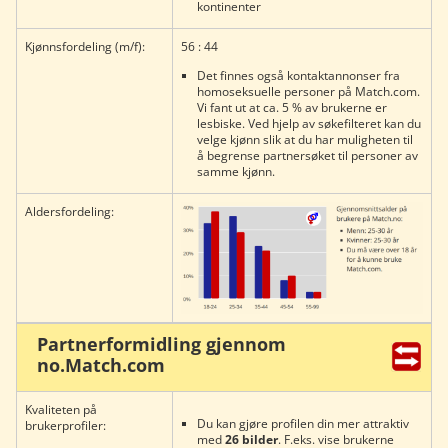
kontinenter
Kjønnsfordeling (m/f):
56 : 44
Det finnes også kontaktannonser fra
homoseksuelle personer på Match.com.
Vi fant ut at ca. 5 % av brukerne er
lesbiske. Ved hjelp av søkefilteret kan du
velge kjønn slik at du har muligheten til
å begrense partnersøket til personer av
samme kjønn.
Aldersfordeling:
Partnerformidling gjennom
no.Match.com
Kvaliteten på
Du kan gjøre profilen din mer attraktiv
brukerprofiler:
med
26 bilder
. F.eks. vise brukerne