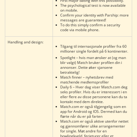
First major dating with this possibility.
The psychological test is now available
on mobile.
Confirm your identity with Parship: more
messages are guaranteed!
To do this simply confirm a security
code via mobile phone.
Handling and design:
Tilgang til internasjonale profiler fra 60
millioner single fordelt på 6 kontinenter.
Spotlight – hvis man ønsker at (og man
blir valgt) Match bruker profilen din i
annonser. Dette øker sjansene
betraktelig!
Match finner – nyhetsbrev med
matchende medlemsprofiler
Daily 6 – Hver dag viser Match.com deg
seks profiler. Hvis du er interessert i en
eller flere av disse personene kan du ta
kontakt med dem direkte.
Match.com er også tilgjengelig som en
app for Android og IOS. Dermed kan du
flørte når du er på farten
Match.com er også aktive utenfor nettet
og gjennomfører ulike arrangementer
for single. Møt andre for en
bowlingkveld, ferieturer eller et