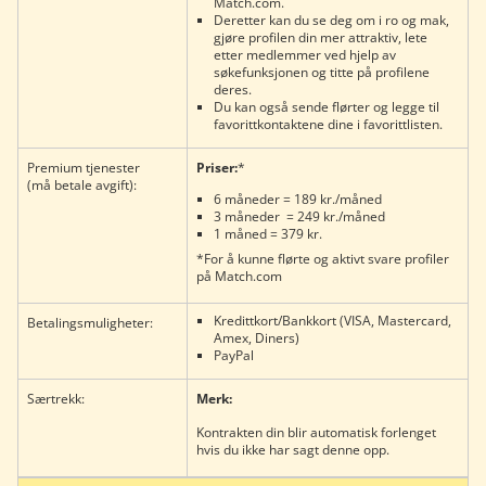
Match.com.
Deretter kan du se deg om i ro og mak,
gjøre profilen din mer attraktiv, lete
etter medlemmer ved hjelp av
søkefunksjonen og titte på profilene
deres.
Du kan også sende flørter og legge til
favorittkontaktene dine i favorittlisten.
Premium tjenester
Priser:
*
(må betale avgift):
6 måneder = 189 kr./måned
3 måneder = 249 kr./måned
1 måned = 379 kr.
*For å kunne flørte og aktivt svare profiler
på Match.com
Kredittkort/Bankkort (VISA, Mastercard,
Betalingsmuligheter:
Amex, Diners)
PayPal
Særtrekk:
Merk:
Kontrakten din blir automatisk forlenget
hvis du ikke har sagt denne opp.