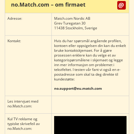
no.Match.com – om firmaet
Adresse:
Match.com Nordic AB
Grev Turegatan 30
11438 Stockholm, Sverige
Kontakt:
Hvis du har spørsmål angående profilen,
kontoen eller oppsigelsen din kan du enkelt
bruke kontaktskjemaet. For å gjøre
prosessen enklere kan du velge et av
kategorispørsmålene i skjemaet og legge
inn mer informasjon om problemet i
tekstfeltet. I testen vår fant vi også en e-
postadresse som skal ta deg direkte til
kundestøtte:
no.support@eu.match.com
Les intervjuet med
no.Match.com:
Kul TV reklame og
typiske skrivefeil av
no.Match.com: