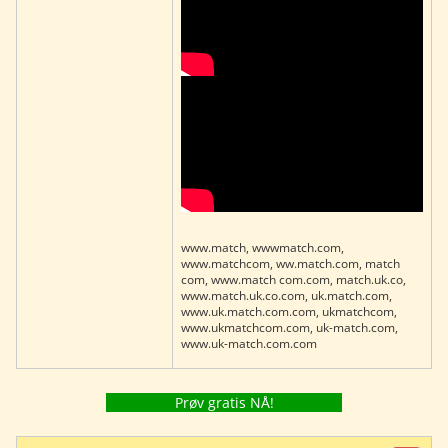
www.match, wwwmatch.com,
www.matchcom, ww.match.com, match
com, www.match com.com, match.uk.co,
www.match.uk.co.com, uk.match.com,
www.uk.match.com.com, ukmatchcom,
www.ukmatchcom.com, uk-match.com,
www.uk-match.com.com
Prøv gratis NÅ!