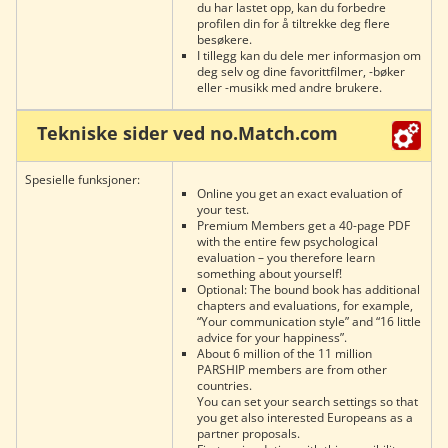
du har lastet opp, kan du forbedre
profilen din for å tiltrekke deg flere
besøkere.
I tillegg kan du dele mer informasjon om
deg selv og dine favorittfilmer, -bøker
eller -musikk med andre brukere.
Tekniske sider ved no.Match.com
Spesielle funksjoner:
Online you get an exact evaluation of
your test.
Premium Members get a 40-page PDF
with the entire few psychological
evaluation – you therefore learn
something about yourself!
Optional: The bound book has additional
chapters and evaluations, for example,
“Your communication style” and “16 little
advice for your happiness”.
About 6 million of the 11 million
PARSHIP members are from other
countries.
You can set your search settings so that
you get also interested Europeans as a
partner proposals.