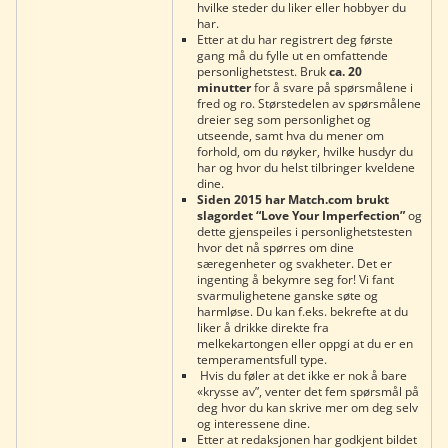
hvilke steder du liker eller hobbyer du
har.
Etter at du har registrert deg første
gang må du fylle ut en omfattende
personlighetstest. Bruk
ca. 20
minutter
for å svare på spørsmålene i
fred og ro. Størstedelen av spørsmålene
dreier seg som personlighet og
utseende, samt hva du mener om
forhold, om du røyker, hvilke husdyr du
har og hvor du helst tilbringer kveldene
dine.
Siden 2015 har Match.com brukt
slagordet “Love Your Imperfection”
og
dette gjenspeiles i personlighetstesten
hvor det nå spørres om dine
særegenheter og svakheter. Det er
ingenting å bekymre seg for! Vi fant
svarmulighetene ganske søte og
harmløse. Du kan f.eks. bekrefte at du
liker å drikke direkte fra
melkekartongen eller oppgi at du er en
temperamentsfull type.
Hvis du føler at det ikke er nok å bare
«krysse av”, venter det fem spørsmål på
deg hvor du kan skrive mer om deg selv
og interessene dine.
Etter at redaksjonen har godkjent bildet