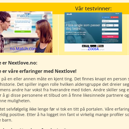
Vår testvinner:
no.Match.com
Zoosk
e er Nextlove.no:
e er våre erfaringer med Nextlove!
r på en eller annen måte en kjent ting. Det finnes knapt en person
historie. Det spiller ingen rolle hvilken aldersgruppe det dreier seg
 mens andre har vokst fra hverandre med tiden. Andre skiller seg e
r å gi disse personene et tilbud om å finne likesinnede partnere 
nne muligheten.
tet selvfølgelig ikke lenge før vi tok en titt på portalen. Våre erfa
eldig positive. Etter å ha logget inn fant vi virkelig mange profile
 barn.