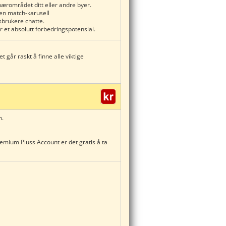
nærområdet ditt eller andre byer.
 en match-karusell
sbrukere chatte.
 et absolutt forbedringspotensial.
t går raskt å finne alle viktige
n.
emium Pluss Account er det gratis å ta