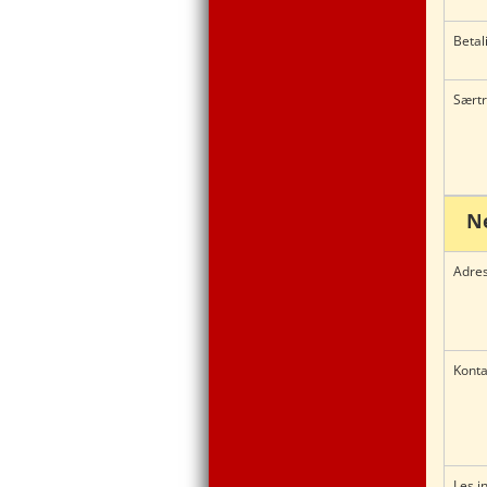
Betal
Særtr
N
Adres
Konta
Les i