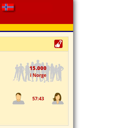
15.000
i Norge
57:43