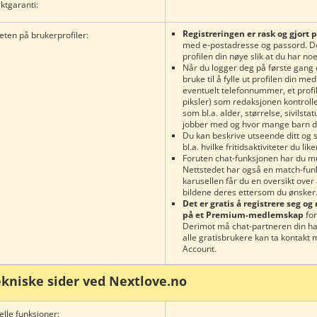
ktgaranti:
Registreringen er rask og gjort
teten på brukerprofiler:
med e-postadresse og passord. Deret
profilen din nøye slik at du har no
Når du logger deg på første gang 
bruke til å fylle ut profilen din m
eventuelt telefonnummer, et profi
piksler) som redaksjonen kontroll
som bl.a. alder, størrelse, sivilsta
jobber med og hvor mange barn d
Du kan beskrive utseende ditt og s
bl.a. hvilke fritidsaktiviteter du l
Foruten chat-funksjonen har du mu
Nettstedet har også en match-funk
karusellen får du en oversikt over 
bildene deres ettersom du ønsker
Det er gratis å registrere seg 
på et Premium-medlemskap
for
Derimot må chat-partneren din ha
alle gratisbrukere kan ta kontak
Account.
kniske sider ved Nextlove.no
elle funksjoner: