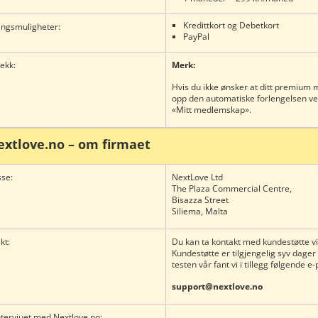
Kredittkort og Debetkort
ingsmuligheter:
PayPal
ekk:
Merk:
Hvis du ikke ønsker at ditt premium m
opp den automatiske forlengelsen ve
«Mitt medlemskap».
extlove.no – om firmaet
se:
NextLove Ltd
The Plaza Commercial Centre,
Bisazza Street
Siliema, Malta
kt:
Du kan ta kontakt med kundestøtte vi
Kundestøtte er tilgjengelig syv dager
testen vår fant vi i tillegg følgende e
support@nextlove.no
ntervjuet med Nextlove.no: