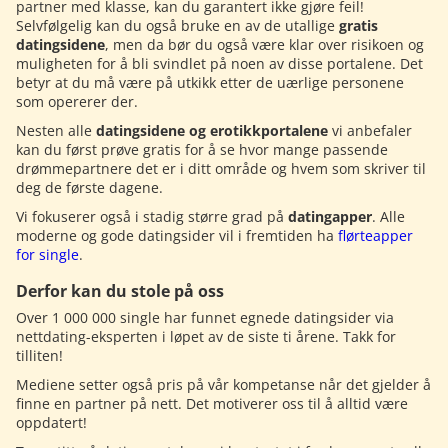
partner med klasse, kan du garantert ikke gjøre feil!
Selvfølgelig kan du også bruke en av de utallige
gratis
datingsidene
, men da bør du også være klar over risikoen og
muligheten for å bli svindlet på noen av disse portalene. Det
betyr at du må være på utkikk etter de uærlige personene
som opererer der.
Nesten alle
datingsidene og erotikkportalene
vi anbefaler
kan du først prøve gratis for å se hvor mange passende
drømmepartnere det er i ditt område og hvem som skriver til
deg de første dagene.
Vi fokuserer også i stadig større grad på
datingapper
. Alle
moderne og gode datingsider vil i fremtiden ha
flørteapper
for single
.
Derfor kan du stole på oss
Over 1 000 000 single har funnet egnede datingsider via
nettdating-eksperten i løpet av de siste ti årene. Takk for
tilliten!
Mediene setter også pris på vår kompetanse når det gjelder å
finne en partner på nett. Det motiverer oss til å alltid være
oppdatert!