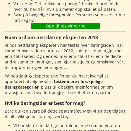
Vær ærlig: Det er ikke noe poeng å bruke et profilbilde
hvor du har hår, hvis du møter opp skallet på daten.
Svar på hyggelige forespørsler. Personen som skriver har
tatt seg tid!
Opp til testvinnerne
Noen ord om nettdating-eksperten 2018
Vi hos nettdating-eksperten har testet hver datingside vi har
kommet over siden slutten av 2012, som pr. i dag utgjør mer
enn 1500 sider. Og dermed mer enn 1500 fler enn de fleste
andre sammenligninger, som gjerne stjeler og omskriver våre
testrapporter og veiledninger …
På nettdating-eksperten.no finner du hvert kvartal et
oppdatert utvalg av våre
testvinnere i forskjellige
datingkategorier
, pluss ulik bakgrunnsinformasjon om
bransjen samt hva du bør gjøre i søket etter en partner.
Hvilke datingsider er best for meg?
Bare du kan svare på dette spørsmålet. Men vi gir deg tilgang
til alle viktige beslutningsverktøy:
Vi har silt ut de dårlige portalene, noe som betyr at du