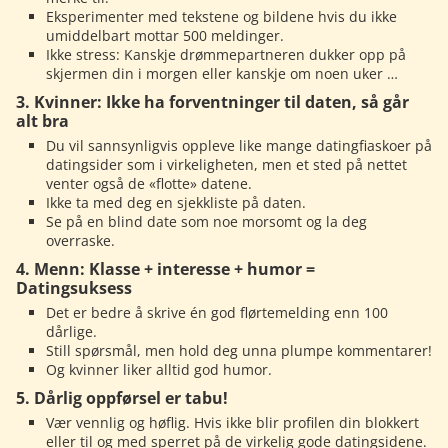
Eksperimenter med tekstene og bildene hvis du ikke
umiddelbart mottar 500 meldinger.
Ikke stress: Kanskje drømmepartneren dukker opp på
skjermen din i morgen eller kanskje om noen uker …
3. Kvinner: Ikke ha forventninger til daten, så går
alt bra
Du vil sannsynligvis oppleve like mange datingfiaskoer på
datingsider som i virkeligheten, men et sted på nettet
venter også de «flotte» datene.
Ikke ta med deg en sjekkliste på daten.
Se på en blind date som noe morsomt og la deg
overraske.
4. Menn: Klasse + interesse + humor =
Datingsuksess
Det er bedre å skrive én god flørtemelding enn 100
dårlige.
Still spørsmål, men hold deg unna plumpe kommentarer!
Og kvinner liker alltid god humor.
5. Dårlig oppførsel er tabu!
Vær vennlig og høflig. Hvis ikke blir profilen din blokkert
eller til og med sperret på de virkelig gode datingsidene.