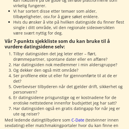
kan fokusere på de gode og seriøse plattformene som
virkelig fungerer.
Vi har sortert disse etter temaer som alder,
tilbøyeligheter, osv.for å gjøre søket enklere.
Hvis du ønsker å vite på hvilken datingside du finner flest
single i ditt område, vil den regionale sideoversikten
være svært nyttig for deg.
Vår 7-punkts sjekkliste som du kan bruke til å
vurdere datingsidene selv:
Tilbyr datingsiden det jeg leter etter – flørt,
drømmepartner, spontane dater eller en affære?
Har datingsiden nok medlemmer i min aldersgruppe?
Og dekker den også mitt område?
Ser profilene ekte ut eller for gjennomførte til at de er
det?
Overbeviser tilbyderen når det gjelder drift, sikkerhet og
personvern?
Er datingsidene prisgunstige og er kostnadene for de
erotiske nettstedene innenfor budsjettet jeg har satt?
Har datingsiden også en gratis datingapp for når jeg er
ute og reiser?
Med ledende datingtilbydere som
C-Date
(testvinner innen
sexdating) eller matchmakingportaler hvor du kan finne en