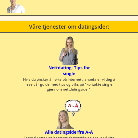
Våre tjenester om datingsider:
Nettdating: Tips for
single
Hvis du ønsker å flørte på internett, anbefaler vi deg å
lese vår guide med tips og triks på "kontakte single
gjennom nettdatingsider".
Alle datingsiderfra A-Å
Leter du etter en bestemt datingside og ønsker å vite