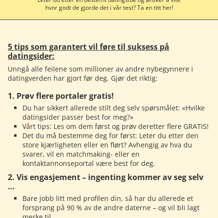
hvor godt de gjorde det i vår test? Ta en titt her!
5 tips som garantert vil føre til suksess på
datingsider:
Unngå alle feilene som millioner av andre nybegynnere i
datingverden har gjort før deg. Gjør det riktig:
1. Prøv flere portaler gratis!
Du har sikkert allerede stilt deg selv spørsmålet: «Hvilke
datingsider passer best for meg?»
Vårt tips: Les om dem først og prøv deretter flere GRATIS!
Det du må bestemme deg for først: Leter du etter den
store kjærligheten eller en flørt? Avhengig av hva du
svarer, vil en matchmaking- eller en
kontaktannonseportal være best for deg.
2. Vis engasjement – ingenting kommer av seg selv
…
Bare jobb litt med profilen din, så har du allerede et
forsprang på 90 % av de andre daterne – og vil bli lagt
merke til.