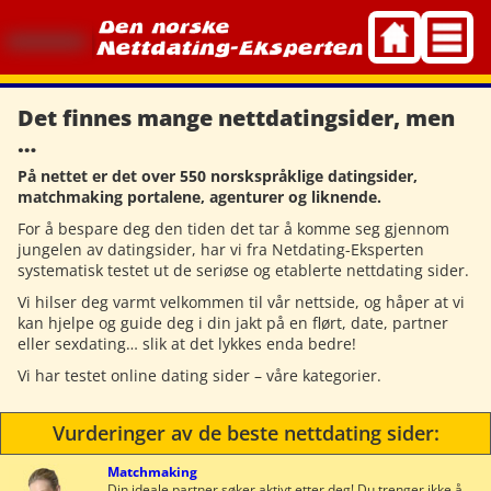
Skip
to
content
Det finnes mange nettdatingsider, men
…
På nettet er det over 550 norskspråklige datingsider,
matchmaking portalene, agenturer og liknende.
For å bespare deg den tiden det tar å komme seg gjennom
jungelen av datingsider, har vi fra Netdating-Eksperten
systematisk testet ut de seriøse og etablerte nettdating sider.
Vi hilser deg varmt velkommen til vår nettside, og håper at vi
kan hjelpe og guide deg i din jakt på en flørt, date, partner
eller sexdating… slik at det lykkes enda bedre!
Vi har testet online dating sider – våre kategorier.
Vurderinger av de beste nettdating sider:
Matchmaking
Din ideale partner søker aktivt etter deg! Du trenger ikke å