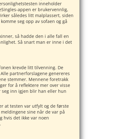
Personlighetstesten inneholder
teSingles-appen er brukervennlig,
ker således litt malplassert, siden
n komme seg opp av sofaen og gå
inner, så hadde den i alle fall en
nlighet. Så snart man er inne i det
onen krevde litt tilvenning. De
v. Alle partnerforslagene genereres
ngene stemmer. Mennene foretrakk
er for å reflektere mer over visse
 seg inn igjen blir han eller hun
 at testen var utfylt og de første
e meldingene sine når de var på
g hvis det ikke var noen
.