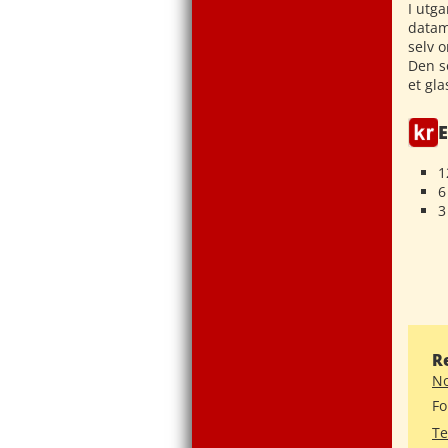
I utga
datam
selv 
Den s
et gla
E
1
6
3
R
No
Fo
Te