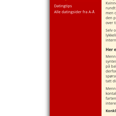
Kvinn
Datingtips
rundt
Alle datingsider fra A-Å
men d
den p
over t
Selv o
lykke
inter
Her e
Menne
syntes
på ba
derfo
spørs
tatt d
Mennen
konta
farte
inter
Konkl