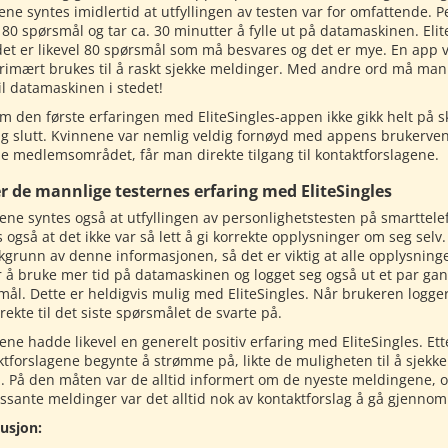
ene syntes imidlertid at utfyllingen av testen var for omfattende. 
 80 spørsmål og tar ca. 30 minutter å fylle ut på datamaskinen. Eli
et er likevel 80 spørsmål som må besvares og det er mye. En app vir
rimært brukes til å raskt sjekke meldinger. Med andre ord må ma
il datamaskinen i stedet!
m den første erfaringen med EliteSingles-appen ikke gikk helt på sk
lig slutt. Kvinnene var nemlig veldig fornøyd med appens brukerven
ne medlemsområdet, får man direkte tilgang til kontaktforslagene.
r de mannlige testernes erfaring med EliteSingles
ne syntes også at utfyllingen av personlighetstesten på smarttelef
 også at det ikke var så lett å gi korrekte opplysninger om seg sel
kgrunn av denne informasjonen, så det er viktig at alle opplysni
r å bruke mer tid på datamaskinen og logget seg også ut et par gang
mål. Dette er heldigvis mulig med EliteSingles. Når brukeren logger
irekte til det siste spørsmålet de svarte på.
e hadde likevel en generelt positiv erfaring med EliteSingles. Etter
ktforslagene begynte å strømme på, likte de muligheten til å sjekk
n. På den måten var de alltid informert om de nyeste meldingene, o
essante meldinger var det alltid nok av kontaktforslag å gå gjennom
usjon: