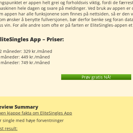
ngspunktet er appen helt grei og forholdsvis viktig, fordi de færreste
askinen hele dagen og svare på meldinger. Ved bruk av appen er du
om appen har alle funksjonene som finnes på nettsiden, så er den vi
om ønsker å benytte fullversjonen, bør derfor benke seg foran 
ss vin. For alle andre som ofte er på farten er EliteSingles-appen et
liteSingles App – Priser:
2 måneder: 329 kr./måned
 måneder: 449 kr./måned
 måneder: 749 kr./måned
Prøv gratis NÅ!
eview Summary
en kjappe fakta om EliteSingles App
r single med høye forventninger
st result: