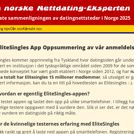
ste sammenligningen av datingnettsteder i Norge 2025
ng tips
Om oss
Kontakt oss
liteSingles App Oppsummering av vår anmeldels
singles kommer opprinnelig fra Tyskland hvor datingsiden går unde
rt en institusjon i det tyskspråklige området siden 2009 for de som 
kkede konseptet har vært godt etablert i Norge siden 2012, og har
n
a totalt har Elitesingles 15 millioner medlemmer
, så utvalget er 
ert informasjon, kan du ta en titt på hovedtesten av Elitesingles :-).
vordan er egentlig EliteSingles-appen?
 testet appen og lastet den opp på ulike smarttelefoner. I tillegg h
elige testere oppgaven med å vurdere den. Slik vi ser det, er det 
 vurdere en datingside på riktig måte.
r de kvinnelige testernes erfaring med EliteSingles
ikk raskt og greit å laste ned appen på smarttelefonen. Registrering