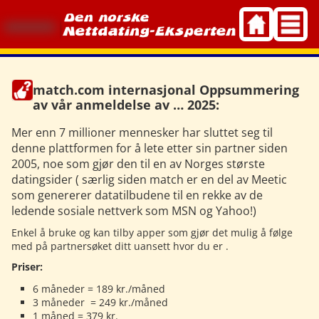
Skip
to
content
match.com internasjonal Oppsummering
av vår anmeldelse av … 2025:
Mer enn 7 millioner mennesker har sluttet seg til
denne plattformen for å lete etter sin partner siden
2005, noe som gjør den til en av Norges største
datingsider ( særlig siden match er en del av Meetic
som genererer datatilbudene til en rekke av de
ledende sosiale nettverk som MSN og Yahoo!)
Enkel å bruke og kan tilby apper som gjør det mulig å følge
med på partnersøket ditt uansett hvor du er .
Priser:
6 måneder = 189 kr./måned
3 måneder = 249 kr./måned
1 måned = 379 kr.