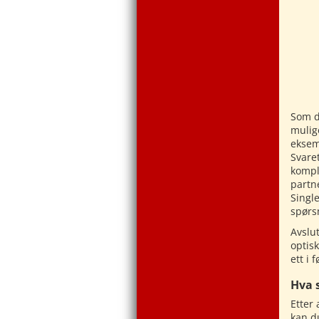
Som du
mulige
eksemp
Svaret
komple
partn
Single
spørsm
Avslut
optis
ett i 
Hva 
Etter 
kan d