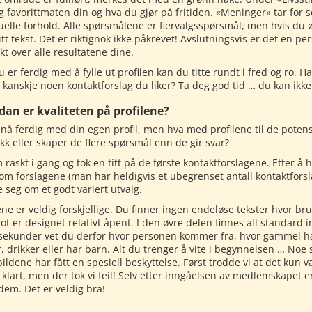
eg favorittmaten din og hva du gjør på fritiden. «Meninger» tar for
uelle forhold. Alle spørsmålene er flervalgsspørsmål, men hvis du
tt tekst. Det er riktignok ikke påkrevet! Avslutningsvis er det en p
kt over alle resultatene dine.
 er ferdig med å fylle ut profilen kan du titte rundt i fred og ro. 
 kanskje noen kontaktforslag du liker? Ta deg god tid … du kan ikke 
dan er kvaliteten på profilene?
nå ferdig med din egen profil, men hva med profilene til de potensi
kk eller skaper de flere spørsmål enn de gir svar?
 raskt i gang og tok en titt på de første kontaktforslagene. Etter å
om forslagene (man har heldigvis et ubegrenset antall kontaktforsla
 seg om et godt variert utvalg.
ene er veldig forskjellige. Du finner ingen endeløse tekster hvor br
t er designet relativt åpent. I den øvre delen finnes all standard inf
 sekunder vet du derfor hvor personen kommer fra, hvor gammel 
, drikker eller har barn. Alt du trenger å vite i begynnelsen … Noe 
lbildene har fått en spesiell beskyttelse. Først trodde vi at det k
 klart, men der tok vi feil! Selv etter inngåelsen av medlemskapet e
 dem. Det er veldig bra!