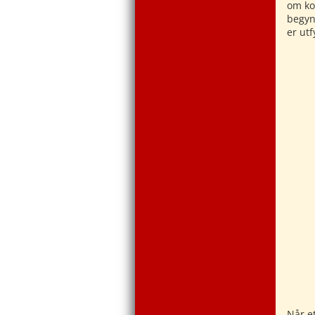
om ko
begynn
er utfy
Når e