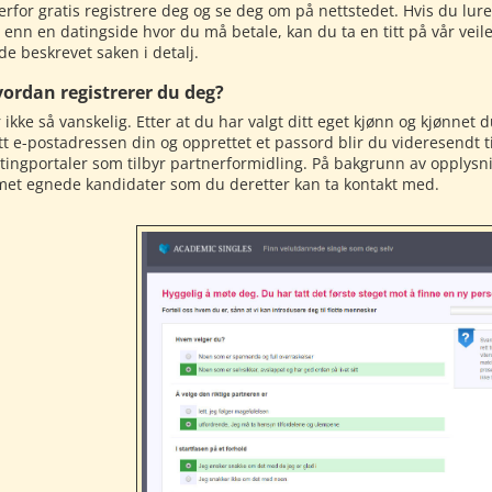
erfor gratis registrere deg og se deg om på nettstedet. Hvis du lur
 enn en datingside hvor du må betale, kan du ta en titt på vår ve
de beskrevet saken i detalj.
vordan registrerer du deg?
 ikke så vanskelig. Etter at du har valgt ditt eget kjønn og kjønnet 
tt e-postadressen din og opprettet et passord blir du videresendt t
atingportaler som tilbyr partnerformidling. På bakgrunn av opplysn
met egnede kandidater som du deretter kan ta kontakt med.