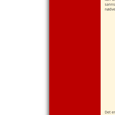
sanns
nødve
Det e