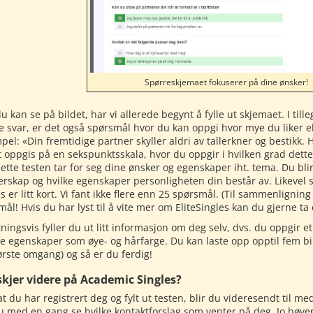
Spørreskjemaet fokuserer på dine ønsker!
 kan se på bildet, har vi allerede begynt å fylle ut skjemaet. I till
 svar, er det også spørsmål hvor du kan oppgi hvor mye du liker elle
el: «Din fremtidige partner skyller aldri av tallerkner og bestikk. 
 oppgis på en sekspunktsskala, hvor du oppgir i hvilken grad dette 
tte testen tar for seg dine ønsker og egenskaper iht. tema. Du blir
erskap og hvilke egenskaper personligheten din består av. Likevel s
s er litt kort. Vi fant ikke flere enn 25 spørsmål. (Til sammenlignin
ål! Hvis du har lyst til å vite mer om EliteSingles kan du gjerne ta e
ningsvis fyller du ut litt informasjon om deg selv, dvs. du oppgir 
ke egenskaper som øye- og hårfarge. Du kan laste opp opptil fem bil
første omgang) og så er du ferdig!
skjer videre på Academic Singles?
at du har registrert deg og fylt ut testen, blir du videresendt til 
u med en gang se hvilke kontaktforslag som venter på deg. Jo høye