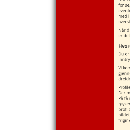
for s
event
med li
oversi
Når du
er det
Hvor
Du er 
inntry
Vi kom
gjenn
dreide
Profil
Derimo
På få
røyker
profi
bildet
frigir