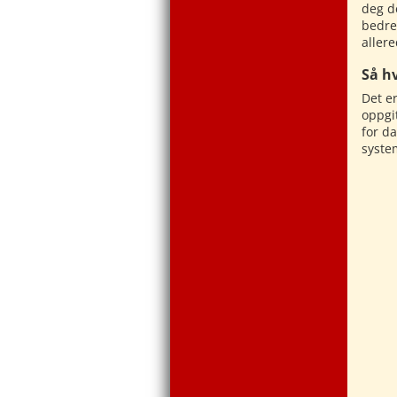
deg d
bedre
allere
Så h
Det er
oppgi
for d
syste