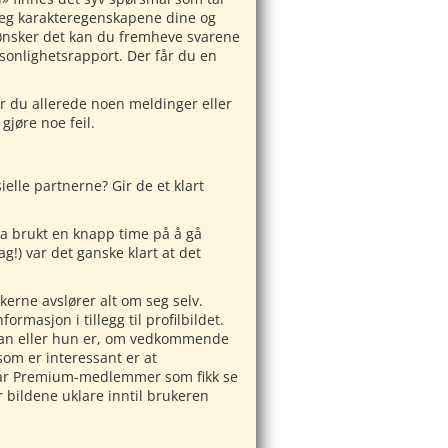
 seg karakteregenskapene dine og
 ønsker det kan du fremheve svarene
ersonlighetsrapport. Der får du en
Har du allerede noen meldinger eller
gjøre noe feil.
elle partnerne? Gir de et klart
 ha brukt en knapp time på å gå
g!) var det ganske klart at det
ukerne avslører alt om seg selv.
ormasjon i tillegg til profilbildet.
han eller hun er, om vedkommende
som er interessant er at
un var Premium-medlemmer som fikk se
r bildene uklare inntil brukeren