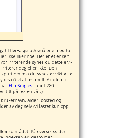
egg til flervalgsspørsmålene med to
r ikke liker noe. Her er et enkelt
Hvor irriterende synes du dette er?»
irriterer deg eller ikke. Den
 spurt om hva du synes er viktig i et
ynes nå vi at testen til Academic
g har
EliteSingles
rundt 280
n titt på testen vår.)
et brukernavn, alder, bosted og
der av deg selv (vi lastet kun opp
medlemsområdet. På oversiktssiden
re indeksen er, desto mer