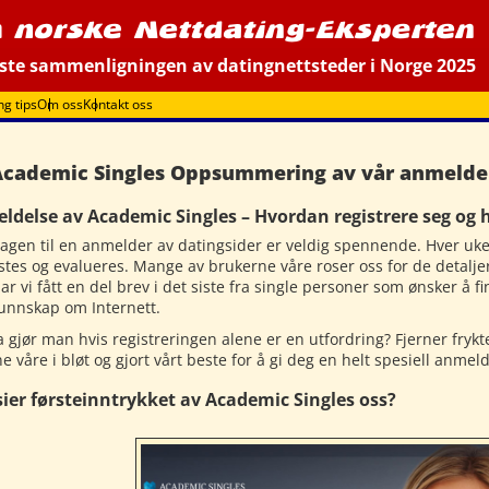
ste sammenligningen av datingnettsteder i Norge 2025
ng tips
Om oss
Kontakt oss
Academic Singles Oppsummering av vår anmeldel
ldelse av Academic Singles – Hvordan registrere seg og
agen til en anmelder av datingsider er veldig spennende. Hver uk
stes og evalueres. Mange av brukerne våre roser oss for de detaljer
ar vi fått en del brev i det siste fra single personer som ønsker å 
kunnskap om Internett.
 gjør man hvis registreringen alene er en utfordring? Fjerner frykte
 våre i bløt og gjort vårt beste for å gi deg en helt spesiell anmelde
sier førsteinntrykket av Academic Singles oss?