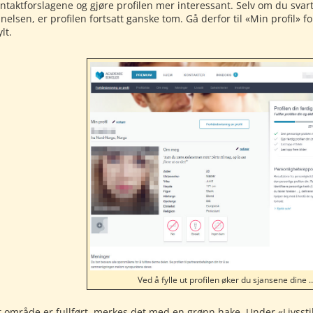
ntaktforslagene og gjøre profilen mer interessant. Selv om du sva
elsen, er profilen fortsatt ganske tom. Gå derfor til «Min profil» 
lt.
Ved å fylle ut profilen øker du sjansene dine 
t område er fullført, merkes det med en grønn hake. Under «Livssti