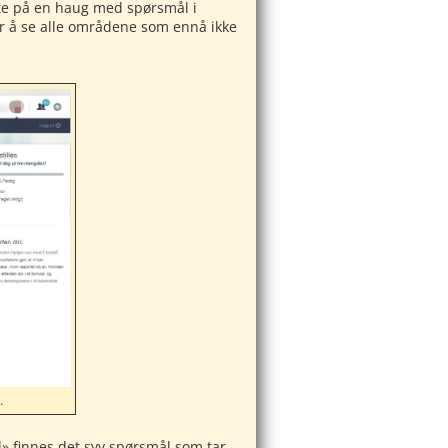
rte på en haug med spørsmål i
for å se alle områdene som ennå ikke
…
l» finnes det syv spørsmål som tar