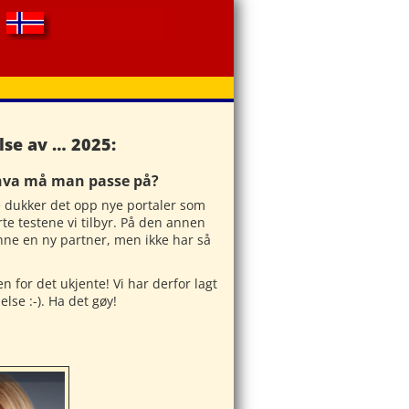
se av … 2025:
 hva må man passe på?
e dukker det opp nye portaler som
te testene vi tilbyr. På den annen
finne en ny partner, men ikke har så
n for det ukjente! Vi har derfor lagt
lse :-). Ha det gøy!