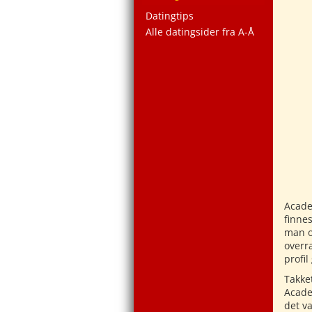
Datingtips
Alle datingsider fra A-Å
Acade
finne
man o
overra
profil
Takket
Acade
det va